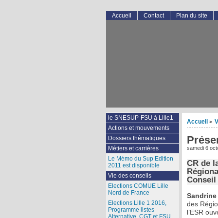
Accueil
Contact
Plan du site
le SNESUP-FSU à Lille1
Accueil
V
>
Actions et mouvements
Prése
Dossiers thématiques
Métiers et carrières
samedi 6 oct
Le Mémo du Sup Edition
CR de la
2011 est disponible
Régiona
Vie des conseils
Conseil
Elections COMUE Lille
Nord de France
Sandrine
Elections Lille 1 2016,
des Régio
Programme listes
l’ESR ouv
Alternative, CGT et FSU