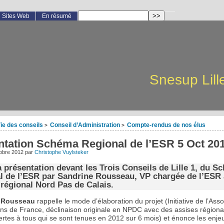
Sites Web
En résumé
Snesup Lill
ie des conseils
Conseil d’Administration
Compte-rendus de nos élus
>
>
ntation Schéma Regional de l’ESR 5 Oct 20
obre 2012
par
Christophe Vuylsteker
 présentation devant les Trois Conseils de Lille 1, du S
l de l’ESR par Sandrine Rousseau, VP chargée de l’ESR
 régional Nord Pas de Calais.
 Rousseau
rappelle le mode d’élaboration du projet (Initiative de l’Asso
ns de France, déclinaison originale en NPDC avec des assises régiona
ertes à tous qui se sont tenues en 2012 sur 6 mois) et énonce les enje