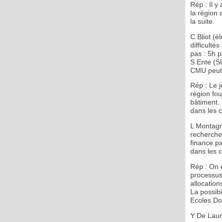
Rép : Il 
la région
la suite.
C Bliot (é
difficulté
pas : 5h p
S Ente (SU
CMU peut 
Rép : Le j
région fou
bâtiment. 
dans les c
L Montagne
recherche 
finance pa
dans les 
Rép : On e
processus 
allocation
La possibi
Ecoles Doc
Y De Laun