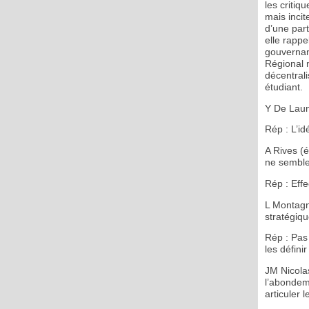
les critiq
mais incit
d’une part
elle rappe
gouvernanc
Régional n
décentral
étudiant.
Y De Laun
Rép : L’id
A Rives (é
ne semble 
Rép : Effe
L Montagn
stratégiqu
Rép : Pas 
les définir
JM Nicola
l’abondem
articuler 