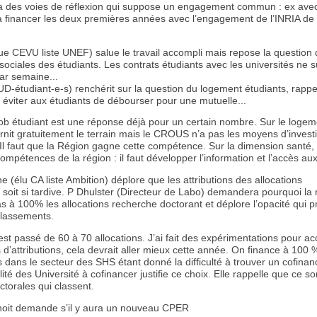
y a des voies de réflexion qui suppose un engagement commun : ex avec
 a financer les deux premières années avec l’engagement de l’INRIA de 
lue CEVU liste UNEF) salue le travail accompli mais repose la question
s sociales des étudiants. Les contrats étudiants avec les universités ne s
ar semaine...
D-étudiant-e-s) renchérit sur la question du logement étudiants, rappe
éviter aux étudiants de débourser pour une mutuelle...
ob étudiant est une réponse déjà pour un certain nombre. Sur le logeme
rnit gratuitement le terrain mais le CROUS n’a pas les moyens d’investi
Il faut que la Région gagne cette compétence. Sur la dimension santé, 
ompétences de la région : il faut développer l’information et l’accès aux
 (élu CA liste Ambition) déplore que les attributions des allocations
soit si tardive. P Dhulster (Directeur de Labo) demandera pourquoi la 
s à 100% les allocations recherche doctorant et déplore l’opacité qui p
classements.
st passé de 60 à 70 allocations. J’ai fait des expérimentations pour acc
d’attributions, cela devrait aller mieux cette année. On finance à 100 
s dans le secteur des SHS étant donné la difficulté à trouver un cofina
lité des Université à cofinancer justifie ce choix. Elle rappelle que ce so
torales qui classent.
oit demande s’il y aura un nouveau CPER