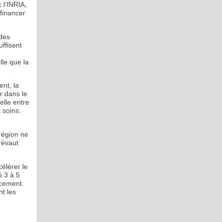
 l’INRIA,
financer
 des
uffisent
lle que la
nt, la
r dans le
elle entre
 soins.
région ne
révaut
élérer le
% 3 à 5
ncement.
nt les