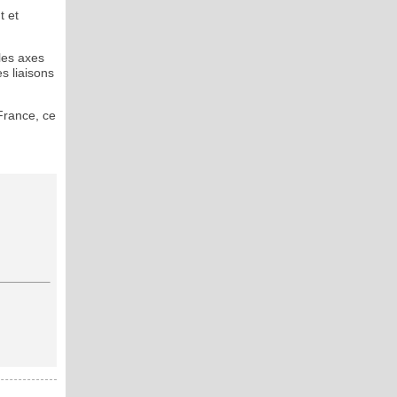
t et
les axes
s liaisons
France, ce