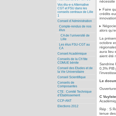
nécessite 
Vos élu-e-s Alternative
CGT et FSU dans les
Faire que
conseils centraux de Lille
crédits e
1
innovation
Conseil d’Administration
Négocier
Compte-rendus de nos
élus
alors qu’
CA de l’université de
La présent
Lille
octobre es
Les élus FSU-CGT au
régionales
CA
aura lieu
Conseil Académique
aient été r
Conseils de la Ch’tite
COMUE bénite
Sandrine R
Conseil des Etudes et de
0,3% PIB 
la Vie Universitaire
l’investi
Conseil Scientifique
Le docum
Conseils de
Composantes
Ouverture
CTE : Comité Technique
d’Établissement
C Vuylste
CCP-ANT
Académiqu
Elections 2012
Rép : S Ro
tenue des 