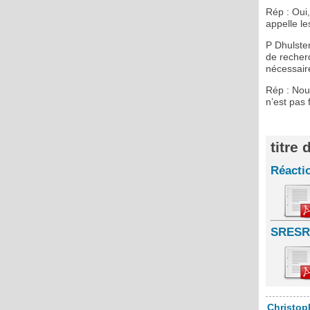
Rép : Oui,
appelle le
P Dhulster
de recher
nécessaire
Rép : Nous
n’est pas 
titre
Réacti
SRESR 
Christop