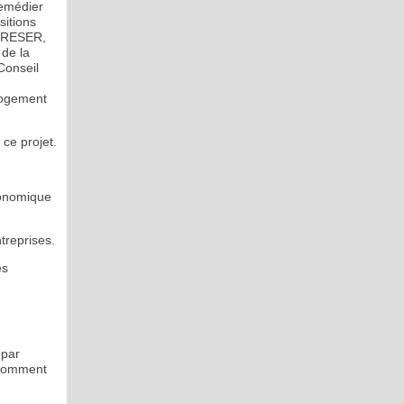
remédier
sitions
 CRESER,
 de la
Conseil
logement
ce projet.
économique
ntreprises.
es
 par
 Comment