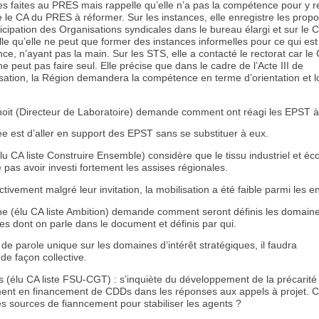
ues faites au PRES mais rappelle qu’elle n’a pas la compétence pour y 
e le CA du PRES à réformer. Sur les instances, elle enregistre les propo
icipation des Organisations syndicales dans le bureau élargi et sur le
lle qu’elle ne peut que former des instances informelles pour ce qui est
e, n’ayant pas la main. Sur les STS, elle a contacté le rectorat car le 
e peut pas faire seul. Elle précise que dans le cadre de l’Acte III de
isation, la Région demandera la compétence en terme d’orientation et 
oit (Directeur de Laboratoire) demande comment ont réagi les EPST à 
ée est d’aller en support des EPST sans se substituer à eux.
lu CA liste Construire Ensemble) considère que le tissu industriel et 
pas avoir investi fortement les assises régionales.
ctivement malgré leur invitation, la mobilisation a été faible parmi les e
e (élu CA liste Ambition) demande comment seront définis les domain
es dont on parle dans le document et définis par qui.
de parole unique sur les domaines d’intérêt stratégiques, il faudra
 de façon collective.
s (élu CA liste FSU-CGT) : s’inquiète du développement de la précarité
ent en financement de CDDs dans les réponses aux appels à projet.
les sources de fianncement pour stabiliser les agents ?