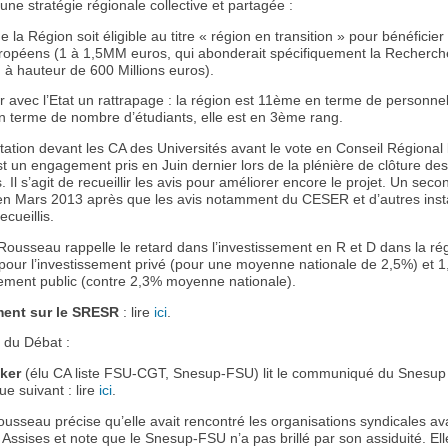
une stratégie régionale collective et partagée :
 la Région soit éligible au titre « région en transition » pour bénéficier
uropéens (1 à 1,5MM euros, qui abonderait spécifiquement la Recherch
 à hauteur de 600 Millions euros).
 avec l’Etat un rattrapage : la région est 11ème en terme de personn
en terme de nombre d’étudiants, elle est en 3ème rang.
ation devant les CA des Universités avant le vote en Conseil Régional 
t un engagement pris en Juin dernier lors de la plénière de clôture de
. Il s’agit de recueillir les avis pour améliorer encore le projet. Un seco
 en Mars 2013 après que les avis notamment du CESER et d’autres ins
ecueillis.
ousseau rappelle le retard dans l’investissement en R et D dans la rég
pour l’investissement privé (pour une moyenne nationale de 2,5%) et 
ssement public (contre 2,3% moyenne nationale).
ent sur le SRESR
: lire
ici
.
 du Débat :
ker
(élu CA liste FSU-CGT, Snesup-FSU) lit le communiqué du Snesup
e suivant : lire
ici
.
usseau précise qu’elle avait rencontré les organisations syndicales av
Assises et note que le Snesup-FSU n’a pas brillé par son assiduité. El