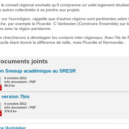
 le conseil régional souhaite qu’il comprenne un volet logement étudian
s autres collectivités à se joindre aux projets.
 sur l’eurorégion, rappelle que d’autres régions sont pertinentes selon 
che, par exemple la Picardie. C Vanbesien (Construire Ensemble) sur le
s avec la région parisienne.
 chercherons à développer les contacts inter-régionaux. Avec l’Ile de 
facile étant donné la différence de taille, mais Picardie et Normandie...
 documents joints
on Snesup académique au SRESR
6 octobre 2012
info document : PDF
86.9 ko
version 7bis
6 octobre 2012
info document : PDF
374.9 ko
he Vuylsteker