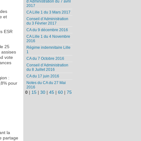
d’Administration du 7 avril
2017
 des
CA Lille 1 du 3 Mars 2017
e et
Conseil d’Administration
du 3 Février 2017
CA du 9 décembre 2016
els ESR
CA Lille 1 du 4 Novembre
2016
le 25
Régime indemnitaire Lille
s assises
1
nd vote
CA du 7 Octobre 2016
tances
Conseil d’Administration
du 8 Juillet 2016
CA du 17 juin 2016
ion :
Notes du CA du 27 Mai
1,8% pour
2016
0
|
15
|
30
|
45
|
60
|
75
ant la
le partage