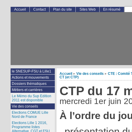
Accueil
Contact
Plan du site
Sites Web
En résumé
le SNESUP-FSU à Lille1
Accueil
Vie des conseils
CTE : Comité 
>
>
CT (et CTP)
Actions et mouvements
Dossiers thématiques
CTP du 17 m
Métiers et carrières
Le Mémo du Sup Edition
mercredi 1er juin 2
2011 est disponible
Vie des conseils
À l’ordre du jo
Elections COMUE Lille
Nord de France
Elections Lille 1 2016,
Programme listes
présentation d
Alternative, CGT et FSU