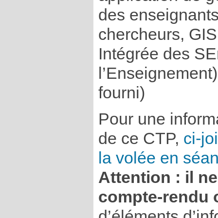
des enseignants
chercheurs, GI
Intégrée des SE
l’Enseignement
fourni)
Pour une informa
de ce CTP,
ci-jo
la volée en séa
Attention : il n
compte-rendu of
d’éléments d’in