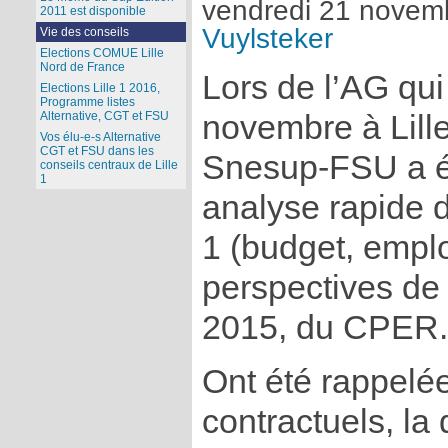
vendredi 21 novem
2011 est disponible
Vuylsteker
Vie des conseils
Elections COMUE Lille
Nord de France
Lors de l’AG qui
Elections Lille 1 2016,
Programme listes
Alternative, CGT et FSU
novembre à Lille 
Vos élu-e-s Alternative
CGT et FSU dans les
Snesup-FSU a é
conseils centraux de Lille
1
analyse rapide de
1 (budget, emplo
perspectives de 
2015, du CPER.
Ont été rappelée
contractuels, la