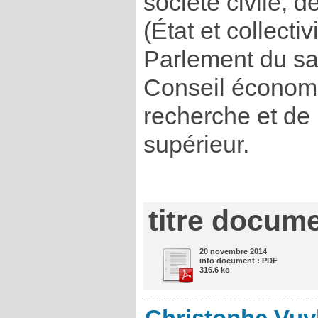
société civile, d
(État et collectiv
Parlement du sav
Conseil économi
recherche et de
supérieur.
titre docume
20 novembre 2014
info document : PDF
316.6 ko