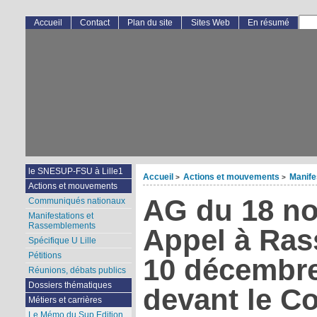
Accueil
Contact
Plan du site
Sites Web
En résumé
le SNESUP-FSU à Lille1
Accueil
Actions et mouvements
Manife
>
>
Actions et mouvements
AG du 18 no
Communiqués nationaux
Manifestations et
Rassemblements
Appel à Ras
Spécifique U Lille
Pétitions
10 décembre
Réunions, débats publics
Dossiers thématiques
devant le Co
Métiers et carrières
Le Mémo du Sup Edition