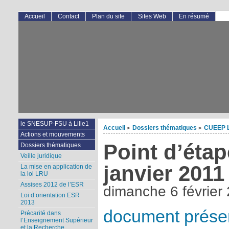
Accueil
Contact
Plan du site
Sites Web
En résumé
le SNESUP-FSU à Lille1
Accueil
Dossiers thématiques
CUEEP Li
>
>
Actions et mouvements
Point d’étap
Dossiers thématiques
Veille juridique
janvier 2011
La mise en application de
la loi LRU
Assises 2012 de l’ESR
dimanche 6 février
Loi d’orientation ESR
2013
document prése
Précarité dans
l’Enseignement Supérieur
et la Recherche