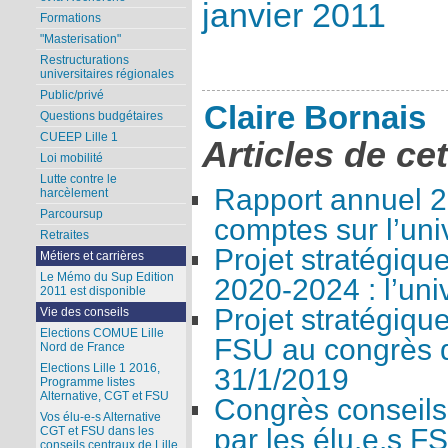
janvier 2011
Formations
"Masterisation"
Restructurations
universitaires régionales
Public/privé
Claire Bornais
Questions budgétaires
CUEEP Lille 1
Articles de ce
Loi mobilité
Lutte contre le
Rapport annuel 2
harcèlement
Parcoursup
comptes sur l’univ
Retraites
Projet stratégique
Métiers et carrières
Le Mémo du Sup Edition
2020-2024 : l’univ
2011 est disponible
Projet stratégique
Vie des conseils
Elections COMUE Lille
FSU au congrès d
Nord de France
Elections Lille 1 2016,
31/1/2019
Programme listes
Alternative, CGT et FSU
Congrès conseils
Vos élu-e-s Alternative
par les élu.e.s F
CGT et FSU dans les
conseils centraux de Lille