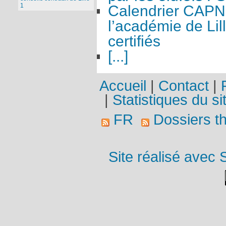
1
Calendrier CAPN
l’académie de Lil
certifiés
[...]
Accueil
|
Contact
|
|
Statistiques du si
FR
Dossiers t
Site réalisé avec 