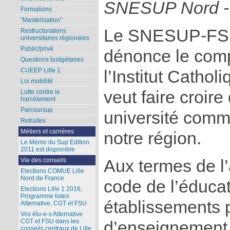
SNESUP Nord - 
Formations
"Masterisation"
Le SNESUP-FSU
Restructurations
universitaires régionales
Public/privé
dénonce le comp
Questions budgétaires
CUEEP Lille 1
l’Institut Catholi
Loi mobilité
veut faire croire
Lutte contre le
harcèlement
Parcoursup
université comm
Retraites
Métiers et carrières
notre région.
Le Mémo du Sup Edition
2011 est disponible
Aux termes de l’
Vie des conseils
Elections COMUE Lille
Nord de France
code de l’éducat
Elections Lille 1 2016,
Programme listes
établissements 
Alternative, CGT et FSU
Vos élu-e-s Alternative
CGT et FSU dans les
d’enseignement 
conseils centraux de Lille