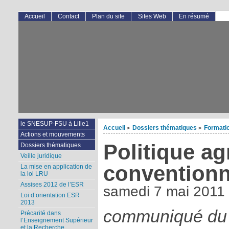
Accueil
Contact
Plan du site
Sites Web
En résumé
le SNESUP-FSU à Lille1
Accueil
Dossiers thématiques
Formati
>
>
Actions et mouvements
Politique ag
Dossiers thématiques
Veille juridique
conventionn
La mise en application de
la loi LRU
Assises 2012 de l’ESR
samedi 7 mai 2011
Loi d’orientation ESR
2013
communiqué du 
Précarité dans
l’Enseignement Supérieur
et la Recherche