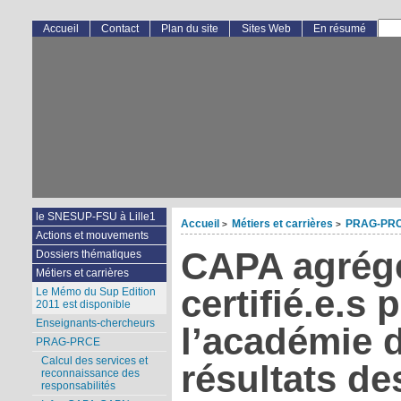
Accueil
Contact
Plan du site
Sites Web
En résumé
le SNESUP-FSU à Lille1
Accueil
Métiers et carrières
PRAG-PR
>
>
Actions et mouvements
CAPA agrégé
Dossiers thématiques
Métiers et carrières
certifié.e.s 
Le Mémo du Sup Edition
2011 est disponible
Enseignants-chercheurs
l’académie d
PRAG-PRCE
Calcul des services et
résultats de
reconnaissance des
responsabilités