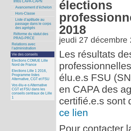
élections
Infos CAPA-CAPN
Avancement d’échelon
professionn
Hors-Classe
Liste d’aptitude au
passage dans le corps
2018
des agrégés
Réforme du statut des
jeudi 27 décembre
PRAG-PRCE
Relations avec
l’administration
Les résultats de
Vie des conseils
Elections COMUE Lille
professionnelle
Nord de France
Elections Lille 1 2016,
élu.e.s FSU (
Programme listes
Alternative, CGT et FSU
Vos élu-e-s Alternative
en CAPA des agr
CGT et FSU dans les
conseils centraux de Lille
1
certifié.e.s sont
ce lien
Pour contacter l